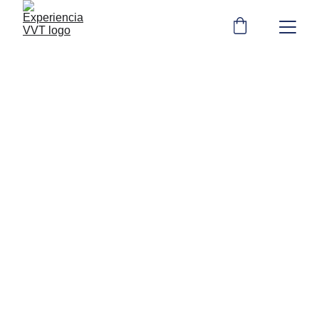
Asesoría VVT 2026
Programa Vacaciones y Trabajo
💻 Disponible 
para colombianos
 que 
desean pasar una temporada de 
vacaciones e inmersión cultural en 
Francia
 🇫🇷